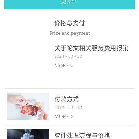
更多>>
价格与支付
Price and payment
关于论文相关服务费用报销
2024
-
08
-
20
的那些事......
MORE >
付款方式
2018
-
04
-
12
MORE >
稿件处理流程与价格