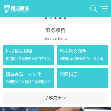
服务项目
Service Items
科技论文翻译
科技论文润色
我们提供各类用于发表的专业科
飓风翻译提供全面的SCI论文母
技论文翻译服务，特色专业：气
语润色服务，我们会根据您的稿
象及相关交叉学科的专业论文翻
件的研究内容，邀请同行专家和
预审查重、去AI化
绘图指导
译服务。公司成立八年来为国内
母语英语的老师对您的稿件进行
公司还未广大科技工作者提供论
外的1500多位气象学者提供了
润色，不仅包括拼写、语法和句
文的预审、查重、降重、去AI化
2500多篇论文的...
子结构等的检查，还...
等一站式服务。 现在的期刊一般
了解更多>>
有2到3个月、甚至更长的审稿周
期。有些文章到最后因为重复率