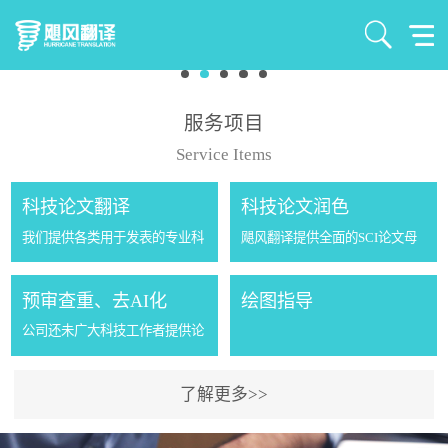
服务项目
Service Items
科技论文翻译
科技论文润色
我们提供各类用于发表的专业科
飓风翻译提供全面的SCI论文母
技论文翻译服务，特色专业：气
语润色服务，我们会根据您的稿
象及相关交叉学科的专业论文翻
件的研究内容，邀请同行专家和
预审查重、去AI化
绘图指导
译服务。公司成立八年来为国内
母语英语的老师对您的稿件进行
公司还未广大科技工作者提供论
外的1500多位气象学者提供了
润色，不仅包括拼写、语法和句
文的预审、查重、降重、去AI化
2500多篇论文的...
子结构等的检查，还...
等一站式服务。 现在的期刊一般
了解更多>>
有2到3个月、甚至更长的审稿周
期。有些文章到最后因为重复率