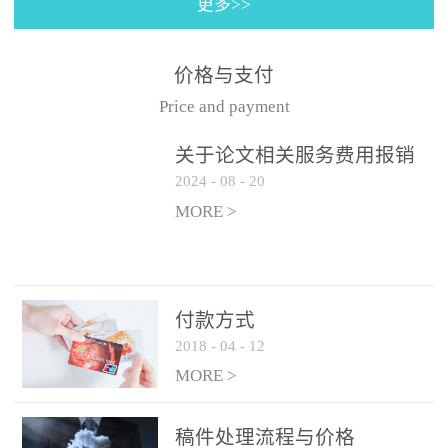
更多>>
价格与支付
Price and payment
关于论文相关服务费用报销
2024
-
08
-
20
的那些事......
MORE >
付款方式
2018
-
04
-
12
MORE >
稿件处理流程与价格