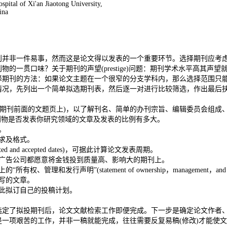
spital of Xi'an Jiaotong University,
ina
刊并非一件易事，然而这是论文得以发表的一个重要环节。选择期刊应考
的一贯口味？关于期刊的声望(prestige)问题：期刊学术水平高其声
择期刊的方法：如果论文主题在一个很窄的分支学科内，那么选择范围只
情况，先列出一个简单拟选期刊表，然后逐一对进行比较筛选，作出最后
ement，通常放在期刊前面的文题页上)，以了解刊名、简单的办刊宗旨、编辑委员
nts)，确定该刊物是否发表你研究领域的文章及发表的比例有多大。
。
要求及格式。
d and accepted dates)，可据此计算论文发表周期。
因为广告公司都愿意将金钱投到质量高、影响大的期刊上。
权、管理和发行声明”(statement of ownership，management，and 
撰写的文章。
依此拟订自己的投稿计划。
定了拟投期刊后，论文文献检索工作即便完成。下一步是确定论文作者、
一项艰苦的工作，并非一稿就能完成，往往需要反复易稿(修改)才能使文章