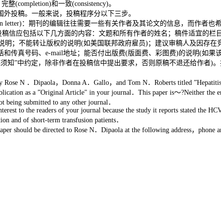
)、完整(completion)和一致(consistency)。
向国外投稿。一般来说，投稿程序分以下三步。
er，submission letter)：期刊的编辑往往需要一些有关作者及其论文的信
投稿信应包括以下几方面的内容：文题和所有作者的姓名；稿件适宜的栏
说明；不能转让版权的说明(如美国联邦政府雇员)；建议审稿人及因存在
名、详细地址、电话和传真号码、e-mail地址；能否付出版费(版面费、彩图费)的说
稿须知”中约定，除非作者在投稿信中提出要求，否则原稿不退还给作者)
pt by Rose N ．Dipaola，Donna A．Gallo，and Tom N．Roberts titled ”Hepatitis 
ublication as a ”Original Article" in your journal．This paper is～?Neither the en
not being submitted to any other journal．
terest to the readers of your journal because the study it reports stated the H
ation and of short-term transfusion patients．
 paper should be directed to Rose N．Dipaola at the following address，phon