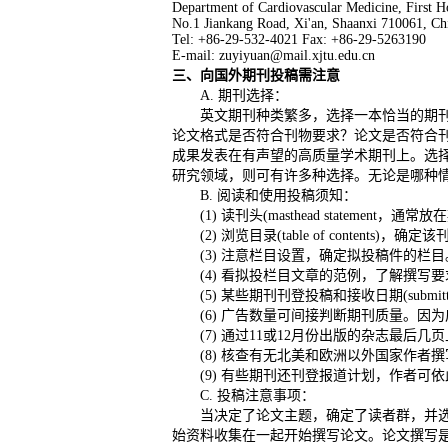
Department of Cardiovascular Medicine, First Ho
No.1 Jiankang Road, Xi'an, Shaanxi 710061, Ch
Tel: +86-29-532-4021 Fax: +86-29-5263190
E-mail: zuyiyuan@mail.xjtu.edu.cn
三、向国外期刊投稿需注意
A. 期刊选择：
英文期刊种类繁多，选择一本恰当的期
论文格式是否符合刊物要求？论文是否符合刊物
成果发表在有声望的高质量学术期刊上。选
研究领域，则可有许多种选择。无论是哪种
B. 阅读和使用投稿须知：
(1) 读刊头(masthead stat
(2) 浏览目录(table of conte
(3) 注意栏目设置，确定拟投稿件的栏目
(4) 看拟投栏目文章的范例，了解撰写
(5) 某些期刊刊登投稿和接收日期(submitte
(6) 广告数量可间接判断期刊质量。
(7) 通过11或12月份出版的杂志最后几页上的“所有
(8) 核查有无北美和欧洲以外国家作者
(9) 有些期刊还刊登报道计划，作者可
C. 投稿注意事项：
当决定了论文主题，确定了读者群，并选
始资料收集在一起开始撰写论文。论文撰写是