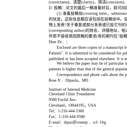
(correctness)、清楚(clarity)、简洁(concision
D. 投稿：论文的最后一稿准备好后，就可
(1) 准备投稿信(covering lett
的信息。这些信息都应该包括在投稿信中。
物上发表?关于重复或部分发表或已投它刊的
(corresponding author)的姓
件若不接收退回原稿的要求(有的期刊在“投
Dear Dr．：
Enclosed are three copies of a manuscri
Patients”. It is submitted to be considered for p
published or has been accepted elsewhere. It is 
We believe the paper may be of particular in
patients is higher than that of the general popul
Correspondence and phone calls about the
Rose N ．Dipaola，MD
Institute of Internal Medicine
Cleveland Clinic Foundation
9500 Euclid Ave．
Cleveland，OH44195，USA
Tel：1-216-444-5360
Fax：1-216-444-9580
E-mail：dipao＠cesmtp ．ccf. Org