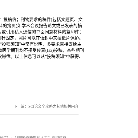
料：投稿信；刊物要求的稿件(包括文题页、文
料的拷贝(如学术会议报告论文或已发表的摘
片或引用私人通信的书面同意材料的复印件；
别针固定，照片可以在信封中夹硬纸片保护。
“投稿须知”中常有说明，多要求直接寄给主
生物医学期刊均不接受传真(fax)投稿，某些期刊
受软磁盘。以上信息可以从“投稿须知”中获得、
下一篇：
SCI论文全攻略之其他相关内容