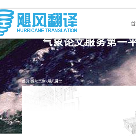
首
首页
>
成功案例
>
飓风讲堂