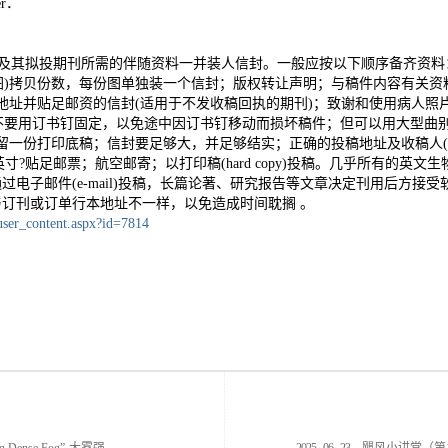
per．
稿件及其拟投期刊所需的伴随资料一并装人信封。一般应按以下顺序备齐资
)拷贝份数，每份图单独装一个信封；版权转让声明；与稿件内容有关资
地址并贴足邮资的信封(适用于不发收稿回执的期刊)；致谢和使用病人照
不要用订书钉固定，以免途中因订书钉移动而损坏稿件；但可以用大型曲
自留一份打印底稿；信封要足够大，并足够结实；正确的投稿地址及收稿人(
英寸?贴足邮票；航空邮寄；以打印稿(hard copy)投稿。几乎所有的英文
过电子邮件(e-mail)投稿，长篇论著、研究报告等文章决定刊用后方接
与订刊或订单行本地址不一样，以免造成时间耽搁 。
/user_content.aspx?id=7814