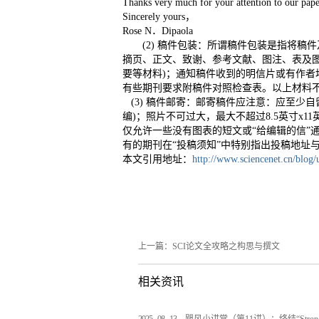
Thanks very much for your attention to our pa
Sincerely yours，
Rose N．Dipaola
(2) 稿件包装：所谓稿件包装是指将
摘页、正文、致谢、参考文献、图注、表及图
要等材料)；通知稿件收到的明信片或有作者
有些期刊要求附稿件对照检查表。以上材料
(3) 稿件邮寄：邮寄稿件应注意：应至少
编)；照片不可过大，最大不超过8.5英寸x11
仅允许一些没有图表的短文或“给编辑的信”通
有的期刊在“投稿须知”中特别指出投稿地址
本文引用地址：
http://www.sciencenet.cn/blog
上一篇：
SCI论文全攻略之构思与撰文
相关资讯