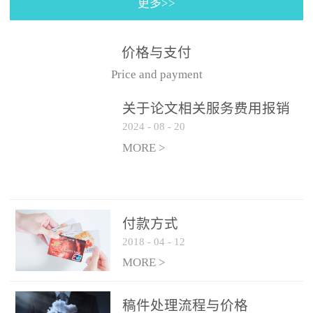
更多>>
价格与支付
Price and payment
关于论文相关服务费用报销
2024
-
08
-
20
的那些事......
MORE >
付款方式
2018
-
04
-
12
MORE >
稿件处理流程与价格