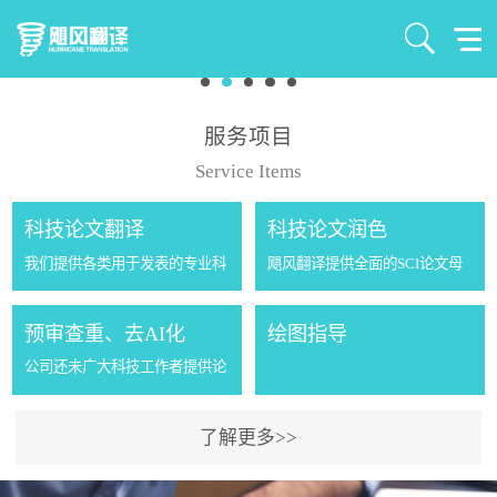
服务项目
Service Items
科技论文翻译
科技论文润色
我们提供各类用于发表的专业科
飓风翻译提供全面的SCI论文母
技论文翻译服务，特色专业：气
语润色服务，我们会根据您的稿
象及相关交叉学科的专业论文翻
件的研究内容，邀请同行专家和
预审查重、去AI化
绘图指导
译服务。公司成立八年来为国内
母语英语的老师对您的稿件进行
公司还未广大科技工作者提供论
外的1500多位气象学者提供了
润色，不仅包括拼写、语法和句
文的预审、查重、降重、去AI化
2500多篇论文的...
子结构等的检查，还...
等一站式服务。 现在的期刊一般
了解更多>>
有2到3个月、甚至更长的审稿周
期。有些文章到最后因为重复率